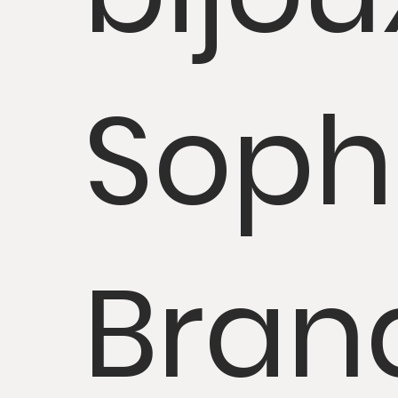
Soph
Bran