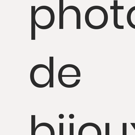
phot
de
bijou