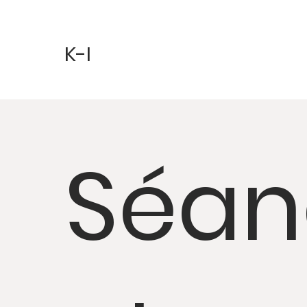
K-I
Séan