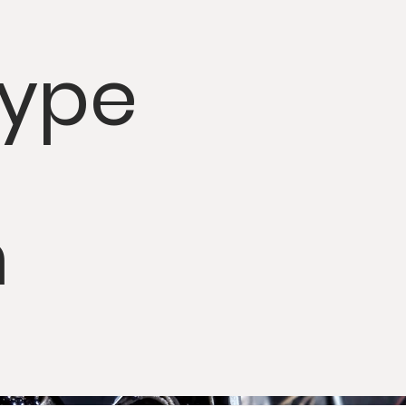
type
n