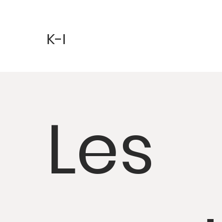
K-I
Les