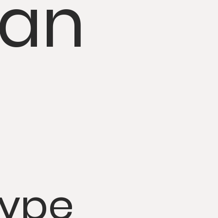
an
type